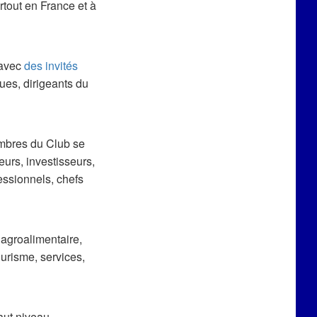
tout en France et à
avec
des invités
ues, dirigeants du
embres du Club se
eurs, investisseurs,
fessionnels, chefs
 agroalimentaire,
ourisme, services,
ut niveau.