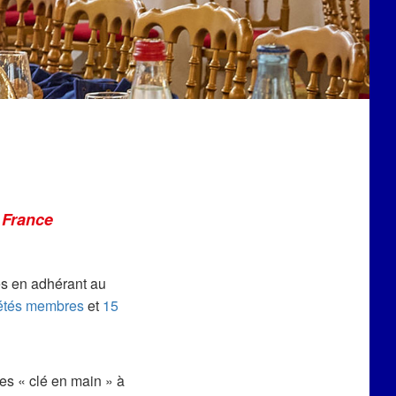
 France
es en adhérant au
étés membres
et
15
es « clé en main » à