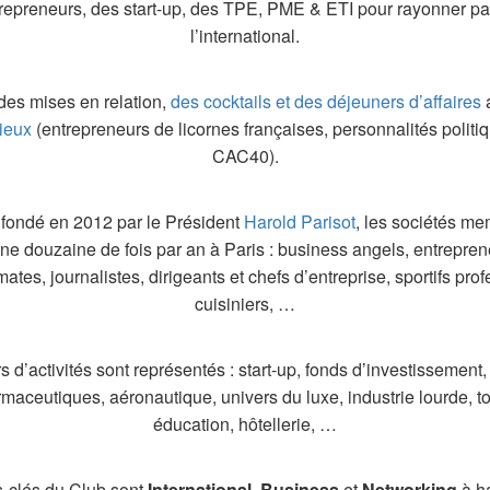
trepreneurs, des start-up, des TPE, PME & ETI pour rayonner par
l’international.
des mises en relation,
des cocktails et des déjeuners d’affaires
ieux
(entrepreneurs de licornes françaises, personnalités politiq
CAC40).
s fondé en 2012 par le Président
Harold Parisot
, les sociétés m
ne douzaine de fois par an à Paris : business angels, entrepren
mates, journalistes, dirigeants et chefs d’entreprise, sportifs pro
cuisiniers, …
s d’activités sont représentés : start-up, fonds d’investissement,
maceutiques, aéronautique, univers du luxe, industrie lourde, t
éducation, hôtellerie, …
s-clés du Club sont
International
,
Business
et
Networking
à ha