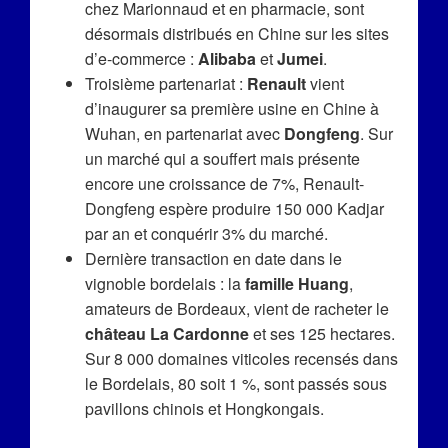
chez Marionnaud et en pharmacie, sont
désormais distribués en Chine sur les sites
d’e-commerce :
Alibaba
et
Jumei
.
Troisième partenariat :
Renault
vient
d’inaugurer sa première usine en Chine à
Wuhan, en partenariat avec
Dongfeng
. Sur
un marché qui a souffert mais présente
encore une croissance de 7%, Renault-
Dongfeng espère produire 150 000 Kadjar
par an et conquérir 3% du marché.
Dernière transaction en date dans le
vignoble bordelais : la
famille Huang
,
amateurs de Bordeaux, vient de racheter le
château La Cardonne
et ses 125 hectares.
Sur 8 000 domaines viticoles recensés dans
le Bordelais, 80 soit 1 %, sont passés sous
pavillons chinois et Hongkongais.