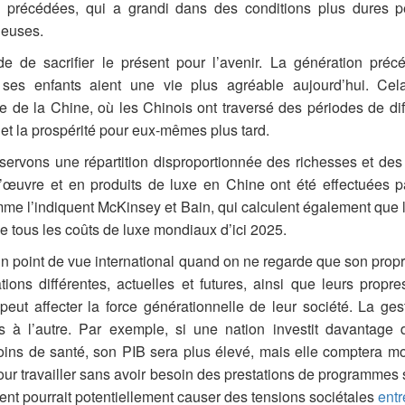
a précédées, qui a grandi dans des conditions plus dures 
ueuses.
de de sacrifier le présent pour l’avenir. La génération pré
ses enfants aient une vie plus agréable aujourd’hui. Cela
re de la Chine, où les Chinois ont traversé des périodes de di
é et la prospérité pour eux-mêmes plus tard.
ervons une répartition disproportionnée des richesses et de
œuvre et en produits de luxe en Chine ont été effectuées 
me l’indiquent McKinsey et Bain, qui calculent également que 
 tous les coûts de luxe mondiaux d’ici 2025.
ir un point de vue international quand on ne regarde que son prop
ions différentes, actuelles et futures, ainsi que leurs propr
eut affecter la force générationnelle de leur société. La gest
 à l’autre. Par exemple, si une nation investit davantage d
ins de santé, son PIB sera plus élevé, mais elle comptera m
ur travailler sans avoir besoin des prestations de programmes
nt pourrait potentiellement causer des tensions sociétales
entr