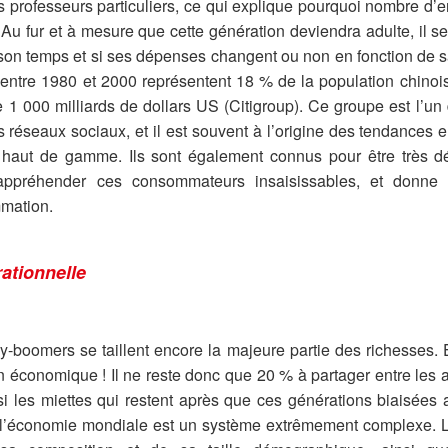
 professeurs particuliers, ce qui explique pourquoi nombre d’e
 Au fur et à mesure que cette génération deviendra adulte, il se
on temps et si ses dépenses changent ou non en fonction de sa 
ntre 1980 et 2000 représentent 18 % de la population chinoise
 1 000 milliards de dollars US (Citigroup). Ce groupe est l’un
es réseaux sociaux, et il est souvent à l’origine des tendances 
haut de gamme. Ils sont également connus pour être très dép
ppréhender ces consommateurs insaisissables, et donne
mation.
ationnelle
-boomers se taillent encore la majeure partie des richesses. E
n économique ! Il ne reste donc que 20 % à partager entre les a
i les miettes qui restent après que ces générations biaisées a
 l’économie mondiale est un système extrêmement complexe. L