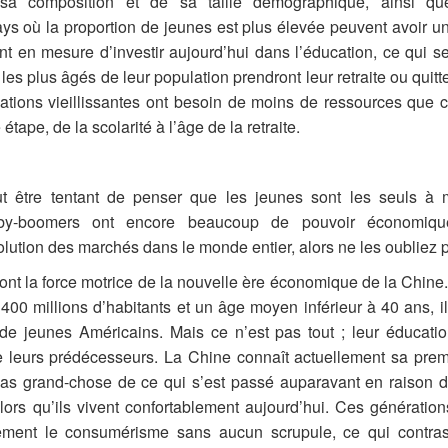
a composition et de sa taille démographique, ainsi qu
s où la proportion de jeunes est plus élevée peuvent avoir un 
ont en mesure d’investir aujourd’hui dans l’éducation, ce qui se
es plus âgés de leur population prendront leur retraite ou quitte
lations vieillissantes ont besoin de moins de ressources que ce
tape, de la scolarité à l’âge de la retraite.
t être tentant de penser que les jeunes sont les seuls à mé
by-boomers ont encore beaucoup de pouvoir économique.
lution des marchés dans le monde entier, alors ne les oubliez p
ont la force motrice de la nouvelle ère économique de la Chine
 400 millions d’habitants et un âge moyen inférieur à 40 ans, il
de jeunes Américains. Mais ce n’est pas tout ; leur éducatio
de leurs prédécesseurs. La Chine connaît actuellement sa pr
pas grand-chose de ce qui s’est passé auparavant en raison d
 alors qu’ils vivent confortablement aujourd’hui. Ces génératio
ement le consumérisme sans aucun scrupule, ce qui contras