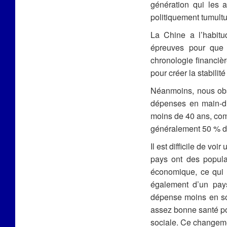
génération qui les 
politiquement tumult
La Chine a l’habitu
épreuves pour que 
chronologie financiè
pour créer la stabilit
Néanmoins, nous obs
dépenses en main-d’
moins de 40 ans, com
généralement 50 % de
Il est difficile de vo
pays ont des populat
économique, ce qui p
également d’un pays
dépense moins en so
assez bonne santé po
sociale. Ce changeme