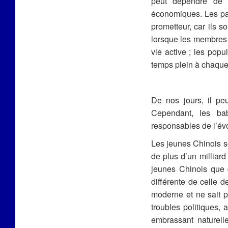
peut dépendre de s
économiques. Les pay
prometteur, car ils s
lorsque les membres l
vie active ; les popu
temps plein à chaque é
De nos jours, il peu
Cependant, les ba
responsables de l’évo
Les jeunes Chinois s
de plus d’un milliard
jeunes Chinois que 
différente de celle 
moderne et ne sait 
troubles politiques,
embrassant naturell