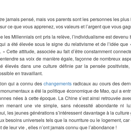
tre jamais pensé, mais vos parents sont les personnes les plus 
re sur ce que vous apprenez, vos valeurs et l’argent que vous ga
e les Millennials ont pris la relève, l’individualisme est devenu 
qui a été élevée sous le signe du relativisme et de l’idée que 
e. » Cette attitude, associée au fait d’être constamment conne
 entendre sa voix de manière égale, façonne de nombreux aspe
té élevés dans une culture définie par la pensée positiviste, 
ossible en travaillant.
tion qui a connu des
changements
radicaux au cours des dern
monumentaux a été la politique économique de Mao, qui a ent
nes nées à cette époque. La Chine s’est ainsi retrouvée ave
en menant une vie simple, sans nécessité abondante ni l
hui, les jeunes générations s’intéressent davantage à la cultur
ux besoins universels tels que la nourriture ou le logement, car
t de leur vie , elles n’ont jamais connu que l’abondance !