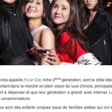
ème
inois appelés
Fu er Dai
, riche 2
génération, sont la cible id
portant dans le marché en plein essor du luxe chinois, principa
ent à dépenser et que leur génération a grandi avec Internet. 
es consommateurs.
eux sont des enfants uniques issus de familles aisées qui ont 