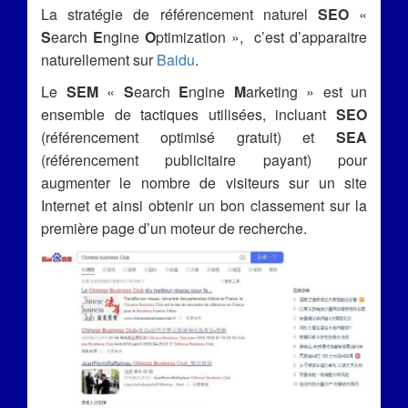
La stratégie de référencement naturel
SEO
«
S
earch
E
ngine
O
ptimization », c’est d’apparaitre
naturellement sur
Baidu
.
Le
SEM
«
S
earch
E
ngine
M
arketing » est un
ensemble de tactiques utilisées, incluant
SEO
(référencement optimisé gratuit) et
SEA
(référencement publicitaire payant) pour
augmenter le nombre de visiteurs sur un site
Internet et ainsi obtenir un bon classement sur la
première page d’un moteur de recherche.