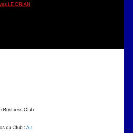
ves LE DRIAN
se Business Club
es du Club :
Air