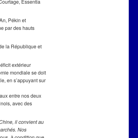
Courtage, Essentia
An, Pékin et
ue par des hauts
de la République et
ficit extérieur
mie mondiale se doit
le, en s’appuyant sur
aux entre nos deux
inois, avec des
 Chine, il convient au
 marchés. Nos
vous
, à condition que