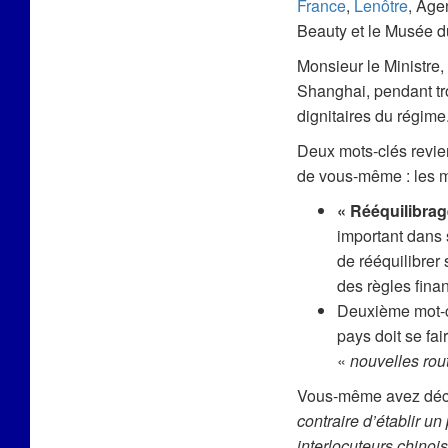
France
,
Lenôtre
, Age
Beauty et le Musée d
Monsieur le Ministre
Shanghai, pendant tro
dignitaires du régime
Deux mots-clés revie
de vous-même : les mo
« Rééquilibrag
important dans
de rééquilibrer
des règles finan
Deuxième mot-c
pays doit se fa
«
nouvelles rou
Vous-même avez déc
contraire d’établir u
interlocuteurs chinoi