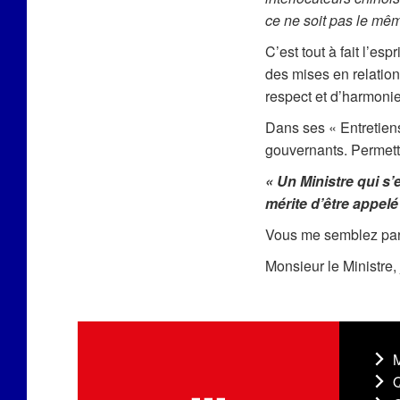
ce ne soit pas le mêm
C’est tout à fait l’esp
des mises en relation
respect et d’harmoni
Dans ses « Entretiens
gouvernants. Permett
« Un Ministre qui s’
mérite d’être appelé
Vous me semblez parf
Monsieur le Ministre,
M
Q