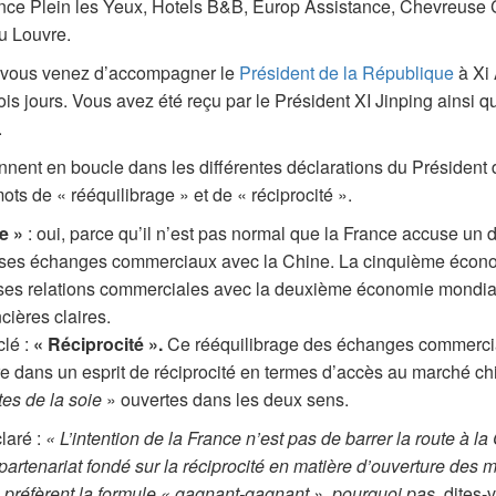
nce Plein les Yeux, Hotels B&B, Europ Assistance, Chevreuse 
u Louvre.
, vous venez d’accompagner le
Président de la République
à Xi 
is jours. Vous avez été reçu par le Président XI Jinping ainsi q
.
nnent en boucle dans les différentes déclarations du Président 
ts de « rééquilibrage » et de « réciprocité ».
e »
: oui, parce qu’il n’est pas normal que la France accuse un dé
 ses échanges commerciaux avec la Chine. La cinquième écono
 ses relations commerciales avec la deuxième économie mondia
cières claires.
lé :
« Réciprocité ».
Ce rééquilibrage des échanges commerci
ire dans un esprit de réciprocité en termes d’accès au marché ch
tes de la soie
» ouvertes dans les deux sens.
laré :
« L’intention de la France n’est pas de barrer la route à la
n partenariat fondé sur la réciprocité en matière d’ouverture des
s préfèrent la formule « gagnant-gagnant », pourquoi pas,
dites-