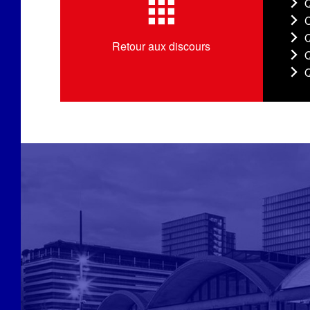
Q
C
Q
Retour aux discours
Q
Q