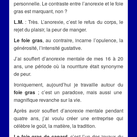
personnelle. Le contraste entre l’anorexie et le foie
gras est marquant, non ?
L.M.
: Très. L’anorexie, c’est le refus du corps, le
rejet du plaisir, la peur de manger.
Le foie gras
, au contraire, incarne l’opulence, la
générosité, l’intensité gustative.
J’ai souffert d’anorexie mentale de mes 16 à 20
ans, une période où la nourriture était synonyme
de peur.
Ironiquement, aujourd’hui je travaille autour du
foie gras
; c’est un paradoxe, mais aussi une
magnifique revanche sur la vie.
Après avoir souffert d’anorexie mentale pendant
quatre ans, j’ai voulu créer une entreprise qui
célèbre le goût, la matière, la tradition.
Le foie gras de canard
, c’est l’un des joyaux du