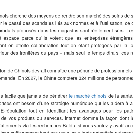
nois cherche des moyens de rendre son marché des soins de sa
 le passé des scandales liés aux normes et à l’utilisation, ce
roduits proposés dans les magasins sont réellement sûrs. Les
t espace parce qu’ils voient que les entreprises étrangère
llant en étroite collaboration tout en étant protégées par la lo
érieur des frontières du pays – mais seul le temps dira si ces
on de Chinois devrait connaître une pénurie de professionnels 
 demande. En 2027, la Chine comptera 324 millions de personn
lus facile que jamais de pénétrer
le marché chinois
de la santé.
prises ont besoin d’une stratégie numérique qui les aidera à ac
 E-réputation tout en identifiant les avantages pour les pat
r de vos produits ou services. Internet domine la façon dont 
traitements via les recherches Baidu; si vous voulez y avoir a
isse suffisamment haut pour que les clients potentiels puissent