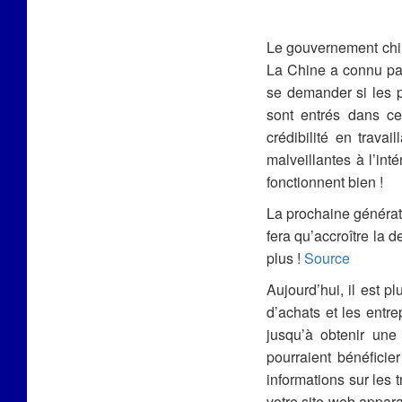
Le gouvernement chi
La Chine a connu par
se demander si les p
sont entrés dans ce
crédibilité en travai
malveillantes à l’int
fonctionnent bien !
La prochaine générati
fera qu’accroître la
plus !
Source
Aujourd’hui, il est p
d’achats et les entre
jusqu’à obtenir une
pourraient bénéficie
informations sur les 
votre site web appara